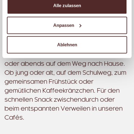
Alle zulassen
Dabei ist unser Ziel, dass Du dich bei uns
wohlfühlst. Mit einer einladenden
Anpassen
Atmosphäre, einer freundlichen
Begrüßung und stets einer kompetenten
Ablehnen
Beratung. Ganz gleich, ob morgens auf
dem Weg zur Arbeit, mittags zur Pause
oder abends auf dem Weg nach Hause.
Ob jung oder alt, auf dem Schulweg, zum
gemeinsamen Frühstück oder
gemütlichen Kaffeekränzchen. Für den
schnellen Snack zwischendurch oder
beim entspannten Verweilen in unseren
Cafés.